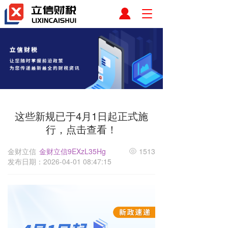
T
o
g
g
l
e
n
a
v
i
这些新规已于4月1日起正式施
g
a
行，点击查看！
t
i
金财立信
金财立信9EXzL35Hg
1513
o
发布日期：2026-04-01 08:47:15
n